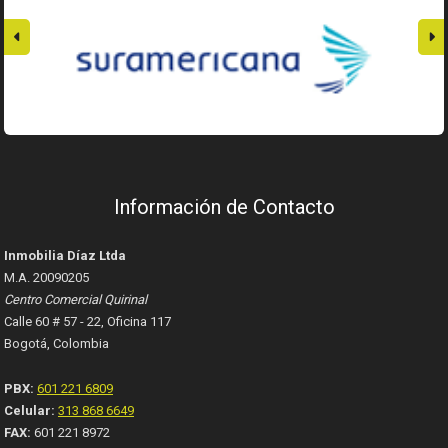
Información de Contacto
Inmobilia Díaz Ltda
M.A. 20090205
Centro Comercial Quirinal
Calle 60 # 57 - 22, Oficina 117
Bogotá, Colombia
PBX:
601 221 6809
Celular:
313 868 6649
FAX:
601 221 8972