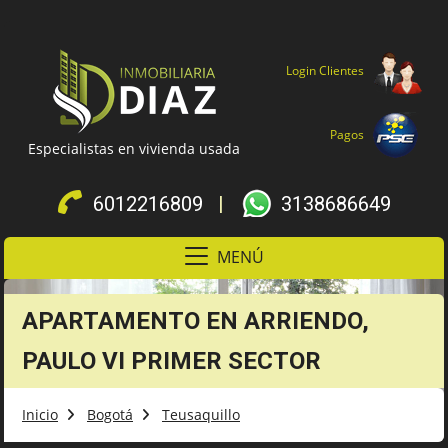
Login Clientes
Pagos
Especialistas en vivienda usada
6012216809
|
3138686649
MENÚ
APARTAMENTO EN ARRIENDO,
PAULO VI PRIMER SECTOR
Inicio
Bogotá
Teusaquillo