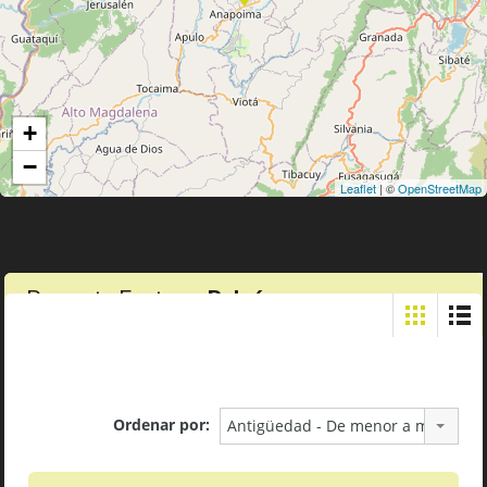
+
−
Leaflet
| ©
OpenStreetMap
Property Feature:
Balcón
Ordenar por:
Antigüedad - De menor a mayor