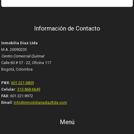
Información de Contacto
Inmobilia Díaz Ltda
M.A. 20090205
Centro Comercial Quirinal
Calle 60 # 57 - 22, Oficina 117
Bogotá, Colombia
PBX:
601 221 6809
Celular:
313 868 6649
FAX:
601 221 8972
Email:
info@inmobiliariadiazltda.com
Menú