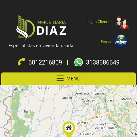
Login Clientes
Pagos
Especialistas en vivienda usada
6012216809
|
3138686649
MENÚ